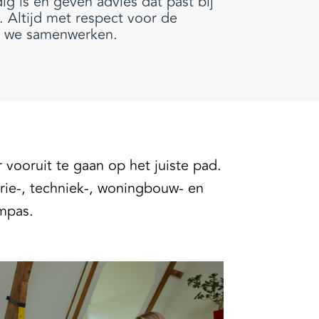
g is en geven advies dat past bij
. Altijd met respect voor de
 we samenwerken.
 vooruit te gaan op het juiste pad.
rie-, techniek-, woningbouw- en
ompas.