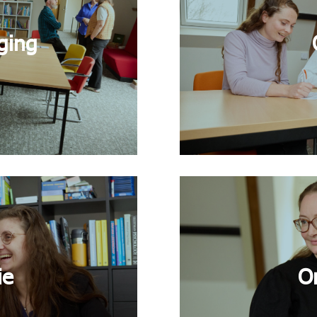
ging
ie
O