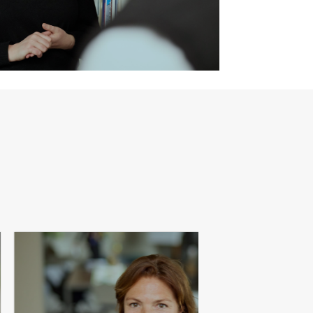
"Je kunt niet altijd bepalen wat er op je pad komt,
maar je kunt wél altijd kiezen hoe je ermee