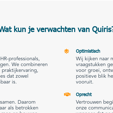
Wat kun je verwachten van Quiris
Optimistisch

 HR-professionals,
Wij kijken naar
logen. We combineren
vraagstukken gel
 praktijkervaring,
voor groei, ont
ies dat zowel
positieve blik 
baar is.
vooruit.
Oprecht

e samen. Daarom
Vertrouwen begin
aar als betrokken
onze communicati