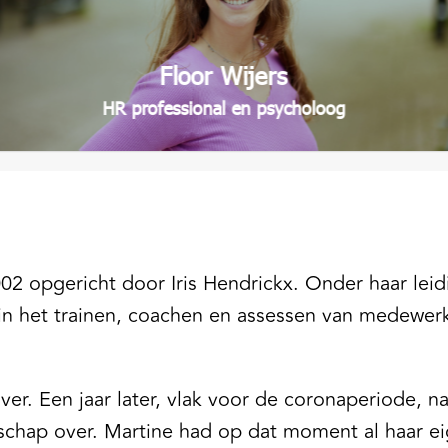
energie.”
Floor Wijers
HR professional en psycholoog
2 opgericht door Iris Hendrickx. Onder haar leidi
in het trainen, coachen en assessen van medewerk
 over. Een jaar later, vlak voor de coronaperiode,
rschap over. Martine had op dat moment al haar 