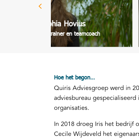
ze blijvend verder helpen."
Sophia Hovius
Adviseur, trainer en teamcoach
Hoe het begon…
Quiris Adviesgroep werd in 200
adviesbureau gespecialiseerd 
organisaties.
In 2018 droeg Iris het bedrijf
Cecile Wijdeveld het eigenaa